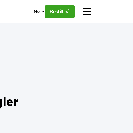
Bestill nå
No
gler