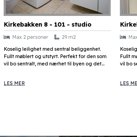
Kirkebakken 8 - 101 - studio
Kirke
Max 2 personer
29 m2
Max
Koselig leilighet med sentral beliggenhet.
Koselig
Fullt møblert og utstyrt. Perfekt for den som
Fullt møblert
vil bo sentralt, med nærhet til byen og det
vil bo 
den har å tilby. Rolig område. Gang avstand til
den har å tilby. Roli
alle byens fasiliteter. Buss og tog 5 min å gå.
person. Gang avstand til alle byens fasilitet
LES MER
LES M
Leiligheten er fullt møblert og utstyrt. Felles
Buss og tog 5
vaskerom i underetasjen til fri benyttelse.
møblert og uts
underet