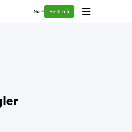
Bestill nå
No
gler