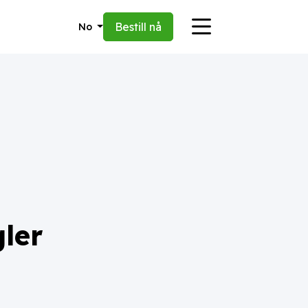
Bestill nå
No
gler